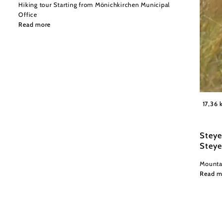
Hiking tour Starting from Mönichkirchen Municipal
Office
Read more
Wexl Tr
17,36
Steye
Steye
Mountai
Read m