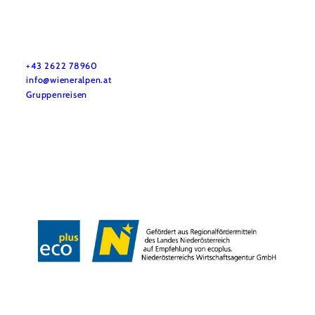
Vacation service
Do you have any questions? We are happy to help you.
+43 2622 78960
info@wieneralpen.at
Gruppenreisen
Team
LE/LEADER 23-27
Legal Notice
Data protection
Disclaimer
Declaration on accessibility
Copyright © Wiener Alpen in Niederösterreich Tourismus GmbH