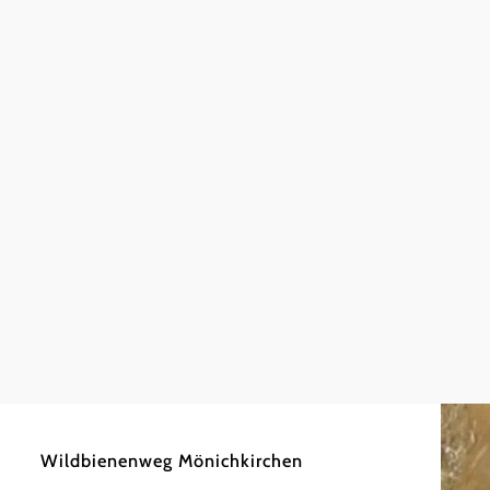
©
Wiener Alpen in Niederösterreich - Wechsel
0,69 km
0:15 h
Wildbienenweg Mönichkirchen