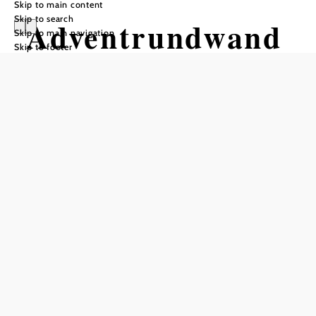
Skip to main content
Skip to search
Adventrundwand
Skip to main navigation
Skip to footer
erweg
Hiking tour Starting from
Hengsthütte, 1,000 meters above
sea level
Distance: 6,49 km
Duration: 3:00 h
Ascent: 415 m elevation gain
Descent: 410 m elevation gain
Add to favorites