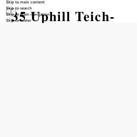
Skip to main content
Skip to search
35 Uphill Teich-
Skip to main navigation
Skip to footer
Lift
Mountain bike tour Starting from
Difficulty: Easy
Distance: 2,32 km
Duration: 0:45 h
Ascent: 241 m elevation gain
Add to favorites
Orthof - Almrausch Hut