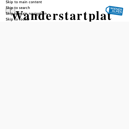
Skip to main content
Skip to search
Wanderstartplat
Skip to main navigation
Skip to footer
z Thernberg
Add to favorites
yes
Parking:
Take the regional bus 7866 of the VVNB
Arrival (public):
from Wiener Neustadt station to Thernberg. More
information at www.öbb.at or www.vor.at.
Routes:
-Stage 3 WAB Thernberg-Wiesmath