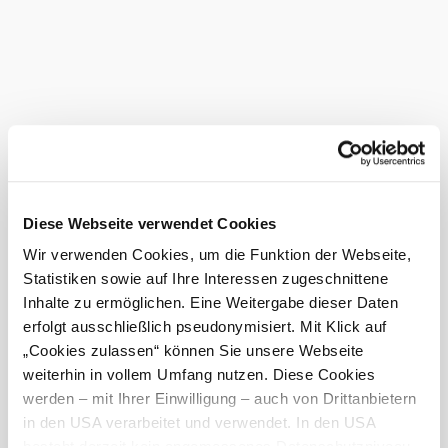
-Stage 2 WAB Bad Erlach-Thernberg
Refreshment stops:
-Landgasthaus Thaler
Archduke Johann Documentation
Special features/sights:
Current weather in Thernberg
©
Wiener Alpen, Foto: Bene Croy
Today, 06.08.2026
19° to 34°
Diese Webseite verwendet Cookies
Cloudy
Wir verwenden Cookies, um die Funktion der Webseite,
Wind speed
1,6 km/h
Statistiken sowie auf Ihre Interessen zugeschnittene
Inhalte zu ermöglichen. Eine Weitergabe dieser Daten
Tomorrow, 07.08.2026
21° to 29°
erfolgt ausschließlich pseudonymisiert. Mit Klick auf
„Cookies zulassen“ können Sie unsere Webseite
Light rain
Wind speed
2,1 km/h
weiterhin in vollem Umfang nutzen. Diese Cookies
werden – mit Ihrer Einwilligung – auch von Drittanbietern
in den USA verarbeitet und verwendet. In den USA
Discover the area
besteht derzeit kein angemessenes Datenschutzniveau,