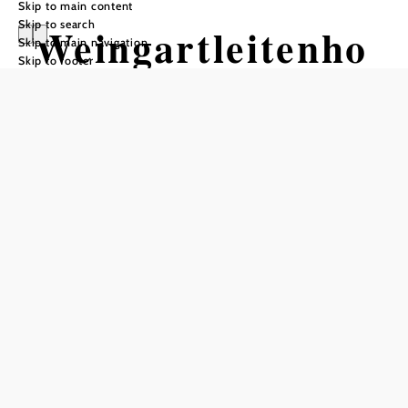
Skip to main content
Skip to search
Weingartleitenho
Skip to main navigation
Skip to footer
f
Opening hours
Reserve a table by phone
See the website for the dates of the cider tastings!
Add to favorites