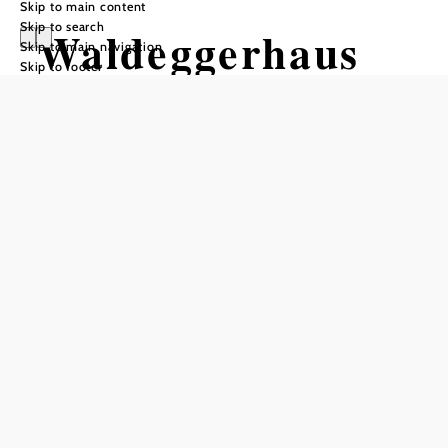
Skip to main content
Skip to search
Waldeggerhaus
Skip to main navigation
Skip to footer
Opening hours
Reserve a table by phone
Open year-round; closed on Thursdays
Add to favorites
At the Waldeggerhaus (1,002m) on the Hohe Wand,
tradition is written in capital letters, as Wuffi and Susi are
the fourth generation of the Apfler family to run the