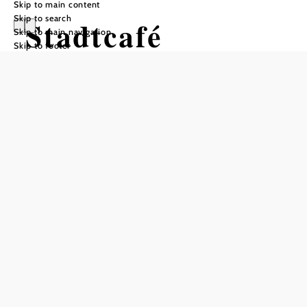
Skip to main content
Skip to search
Stadtcafé
Skip to main navigation
Skip to footer
Reserve a table by phone
Add to favorites
The traditional town café in Neunkirchen invites you to
linger with plenty of space in the cozy interior and a
spacious
. Its long history gives the café a
guest garden
special charm and makes it well worth a visit. Thanks to its
central location directly on the
, it is easy to
main square
reach and ideal for a break in the city center. In the summer
months, an
provides a refreshing
ice cream display case