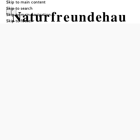
Skip to main content
Skip to search
Naturfreundehau
Skip to main navigation
Skip to footer
s Knofeleben
Opening hours
Reserve a table by phone
Anfang/Mitte April bis Mitte November, MO Ruhetage
(außer Feiertag)
ab 1.9. bis Silvester, Samstag und Sonntag
Closed days