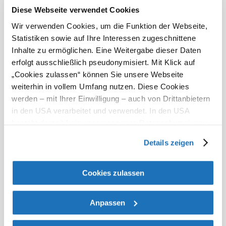
Diese Webseite verwendet Cookies
Payment
Wir verwenden Cookies, um die Funktion der Webseite,
options
Statistiken sowie auf Ihre Interessen zugeschnittene
Inhalte zu ermöglichen. Eine Weitergabe dieser Daten
Mastercard
erfolgt ausschließlich pseudonymisiert. Mit Klick auf
Visa
„Cookies zulassen“ können Sie unsere Webseite
Debit card
weiterhin in vollem Umfang nutzen. Diese Cookies
Current weather in Wiener Neustadt
werden – mit Ihrer Einwilligung – auch von Drittanbietern
in den USA verarbeitet und verwendet. In den USA
besteht derzeit kein angemessenes Datenschutzniveau,
Today, 07.08.2026
22° to 31°
und es ist nicht ausgeschlossen, dass staatliche
Details zeigen
Cloudy
Sicherheitsbehörden entsprechende Anordnungen
Wind speed
3,1 km/h
gegenüber den Drittanbietern (Google und Meta
Platforms, Inc.) treffen, um Zugriff auf Daten zu Kontroll-
Cookies zulassen
Tomorrow, 08.08.2026
19° to 30°
und Überwachungszwecken zu erhalten. Dagegen gibt es
keine wirksamen Rechtsbehelfe und
Cloudy
Anpassen
Rechtsschutzmöglichkeiten. Zudem werden von den
Wind speed
1,9 km/h
USA keine geeigneten Garantien für den Schutz