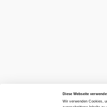
Vacation service
Do you have any questions? We are happy t
+43 2622 78960
info@wieneralpen.at
Gruppenreisen
Team
LE/LEADER 23-27
Legal Notice
Data protect
Declaration on accessibility
Diese Webseite verwende
Wir verwenden Cookies, um
Copyright © Wiener Alpen in Niederösterreich Touris
zugeschnittene Inhalte zu 