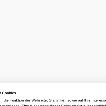
o help you.
ion
Disclaimer
t Cookies
 die Funktion der Webseite, Statistiken sowie auf Ihre Interess
mus GmbH
ermöglichen. Eine Weitergabe dieser Daten erfolgt ausschließlic