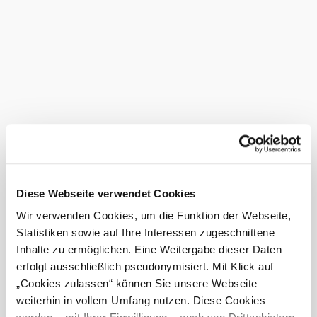
Coming from Vienna or Graz, get off at Wr. Neustadt main
station. From there, take the Aspangbahn to Pitten station.
From the station it is about 5 minutes on foot.
Amenities
&
facilities
Terrace/guest
garden
Current weather in Pitten
Diese Webseite verwendet Cookies
Today, 06.08.2026
Wir verwenden Cookies, um die Funktion der Webseite,
21° to 34°
Statistiken sowie auf Ihre Interessen zugeschnittene
Cloudy
Inhalte zu ermöglichen. Eine Weitergabe dieser Daten
Wind speed
2,2 km/h
erfolgt ausschließlich pseudonymisiert. Mit Klick auf
„Cookies zulassen“ können Sie unsere Webseite
Tomorrow, 07.08.2026
21° to 29°
weiterhin in vollem Umfang nutzen. Diese Cookies