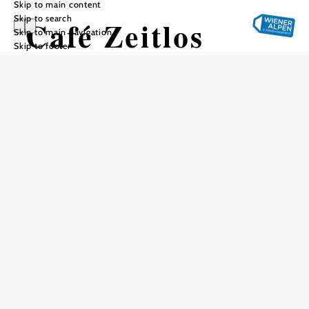
Skip to main content
Skip to search
Café Zeitlos
Skip to main navigation
Skip to footer
Add to favorites
In the middle of Pitten, Café Zeitlos invites you to take a
relaxing break with coffee and homemade pastries. The
café offers small snacks as well as classic coffee house
dishes such as toast, quiche and sandwiches.
A cozy indoor area and the guest garden make the café a
popular meeting place for locals and guests. The offer is
complemented by events and themed evenings, which
make for special moments in the café.
Arriving by public transport