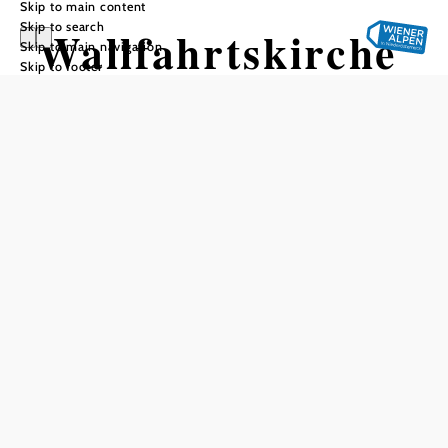
Skip to main content
Skip to search
Wallfahrtskirche
Skip to main navigation
Skip to footer
Maria Namen
Add to favorites
The baroque pilgrimage church of Maria Namen, an
atmospheric place of worship with a long tradition, stands
in the center of Mönichkirchen. Originally built as a small
chapel in the 14th century, it was converted into a
pilgrimage church in the 17th century and has dominated
the townscape ever since.
Particularly impressive is the baroque high altar with the
statue of Our Lady of Grace, which is still the destination