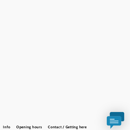
Team
LE/LEADER 23-27
Legal Notice
Data protection
Disclaimer
Declaration on accessibility
Copyright © Wiener Alpen in Niederösterreich Tourismus GmbH
Info
Opening hours
Contact / Getting here