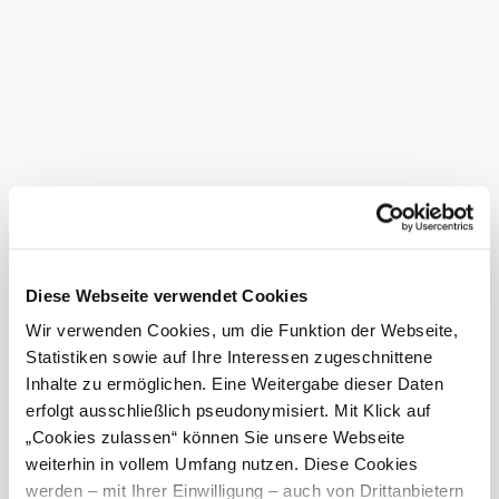
of many pilgrims today. Paintings, side altars and artistic
frescoes lend the interior a festive yet meditative
atmosphere.
The church is not only the spiritual center of the village,
but also a stop on popular pilgrimage and hiking trails
around the Wechsel. A visit to the Maria Namen pilgrimage
church combines historical architecture with lived
spirituality - a place of peace and inspiration in the heart of
the Vienna Alps.
Current weather in Mönichkirchen
©
Gemeinde Mönichkirchen
Diese Webseite verwendet Cookies
Today, 09.08.2026
23° to 27°
Wir verwenden Cookies, um die Funktion der Webseite,
Clear sky
Statistiken sowie auf Ihre Interessen zugeschnittene
Wind speed
3,8 km/h
Inhalte zu ermöglichen. Eine Weitergabe dieser Daten
erfolgt ausschließlich pseudonymisiert. Mit Klick auf
Tomorrow, 10.08.2026
21° to 29°
„Cookies zulassen“ können Sie unsere Webseite
weiterhin in vollem Umfang nutzen. Diese Cookies
Light rain
Wind speed
1,7 km/h
werden – mit Ihrer Einwilligung – auch von Drittanbietern