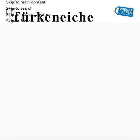
Skip to main content
Skip to search
Türkeneiche
Skip to main navigation
Skip to footer
Add to favorites
The Turkish oak is located in Bad Erlach on the Rosalia
circular hiking trail. An oak tree is said to have been
planted here in memory of 35 men, women and children
murdered during the Turkish siege of 1678. A cross on an
iron crescent was also placed on a brick cairn. The old
inscription plaque and the cross no longer exist today. The
new wooden cross with the inscription plaque is of more
recent origin.
Current weather in Bad Erlach
Today, 07.08.2026