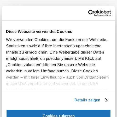
20° to 31°
Light rain
Wind speed
1,8 km/h
Tomorrow, 08.08.2026
18° to 28°
Diese Webseite verwendet Cookies
Light rain
Wir verwenden Cookies, um die Funktion der Webseite,
Wind speed
1,6 km/h
Statistiken sowie auf Ihre Interessen zugeschnittene
Inhalte zu ermöglichen. Eine Weitergabe dieser Daten
Discover the area
erfolgt ausschließlich pseudonymisiert. Mit Klick auf
„Cookies zulassen“ können Sie unsere Webseite
Attractions, hotels, tours &amp; more
weiterhin in vollem Umfang nutzen. Diese Cookies
werden – mit Ihrer Einwilligung – auch von Drittanbietern
Search
10 km
20 km
in den USA verarbeitet und verwendet. In den USA
radius
besteht derzeit kein angemessenes Datenschutzniveau,
und es ist nicht ausgeschlossen, dass staatliche
Details zeigen
Sicherheitsbehörden entsprechende Anordnungen
gegenüber den Drittanbietern (Google und Meta
Platforms, Inc.) treffen, um Zugriff auf Daten zu Kontroll-
Cookies zulassen