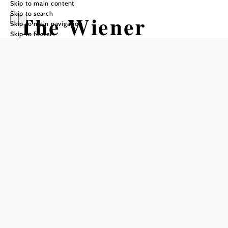
Skip to main content
Skip to search
The Wiener
Skip to main navigation
Skip to footer
Neustadt hoard
Add to favorites
By chance, a garden owner discovered a silver and gold
treasure from the late Middle Ages, which came from the
court environment.
In 2007, numerous metal objects were found at a shallow
depth while digging a biotope in a garden in Wiener
Neustadt. Curiously, the finder initially kept the objects in
the cellar and only handed them over to the Federal
Monuments Office three years later in a cleaned condition.