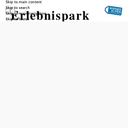
Skip to main content
Skip to search
Erlebnispark
Skip to main navigation
Skip to footer
Seebenstein
Add to favorites
The parking lot at Seebenstein Adventure Park is the
perfect starting point for relaxing walks and hikes in the
park and around Seebenstein Castle. In summer, a visit to
the neighboring park pool is also recommended. In winter,
the park is the backdrop for the
Advent Mile
.
If you want to extend your walk, you can
learn
more about
the importance of the forest on the
forest nature trail
all the
way to Schiltern. A hike to the 900-year-old
Seebenstein