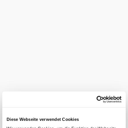
Castle
is also very interesting, and guided tours can be
booked for groups of 5 or more. Children particularly
enjoy the Robinson playground. If you want to go on a
longer hike, you can visit the adjacent
Türkensturz
. One of
the highlights there is the ruin on a steep limestone cliff.
Further information
here
.
Public transportation
Coming from Vienna or Graz, get off at Wr. Neustadt main
station. From there, take the Aspangbahn to
Seebenstein
station. From the station it is a 5 minute walk.
Suitability
Dogs allowed
suitable for
children
Diese Webseite verwendet Cookies
Facility