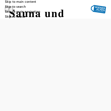
Skip to main content
Skip to search
Sauna und
Skip to main navigation
Skip to footer
Hallenbad
Scheiblingkirche
n
Add to favorites
The small but beautiful indoor pool in Scheiblingkirchen
allows pupils to go swimming every two weeks during PE
lessons. Exciting competitions, such as the school