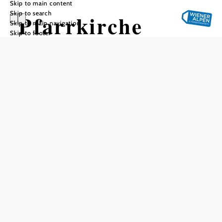
Skip to main content
Skip to search
Pfarrkirche
Skip to main navigation
Skip to footer
Hochneukirchen
Add to favorites
The first documentary mention of the village of
Hochneukirchen on January 27, 1295 as
"Hochniuchkirche" suggests that the first church was built
in the 13th century. The oldest parts of the church in the
area of the chancel of the old church date from this time.
The church had a wooden ceiling above the interior and it
was not until the 16th century that the vault was installed
and a defensive storey was added by raising the outer