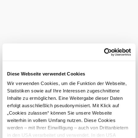
The upper church was a branch of the lower church until
1950, is dedicated to St. Florian and was used as a castle
church until 1628. 1590-1694 Center for the then
Protestant community of Ober-Aspang. The late Gothic
hall church with its Baroque interior was restored a few
years ago.
Current weather in Aspang Markt
Today, 10.08.2026
17° to 32°
Diese Webseite verwendet Cookies
Cloudy
Wir verwenden Cookies, um die Funktion der Webseite,
Wind speed
1,4 km/h
Statistiken sowie auf Ihre Interessen zugeschnittene
Inhalte zu ermöglichen. Eine Weitergabe dieser Daten
Tomorrow, 11.08.2026
18° to 29°
erfolgt ausschließlich pseudonymisiert. Mit Klick auf
„Cookies zulassen“ können Sie unsere Webseite
Cloudy
Wind speed
1,7 km/h
weiterhin in vollem Umfang nutzen. Diese Cookies
werden – mit Ihrer Einwilligung – auch von Drittanbietern
in den USA verarbeitet und verwendet. In den USA