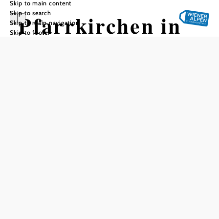
Skip to main content
Skip to search
Pfarrkirchen in
Skip to main navigation
Skip to footer
Ober-Aspang
und Unter-
Aspang
Add to favorites
Aspang Markt is home to two parishes and therefore two
parish churches: the former main church of Unter-Aspang
was built on the remains of the walls of a Charlemagne
cartel in the 9th century, with a Romanesque St. Mary's
Chapel and Gothic nave, as well as the hexagonal
Magdalen Chapel from the 13th century next door, which
is now a funeral parlor.