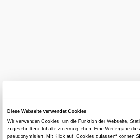
©
show more pictures in gall
Wiener Alpen
Facility
features
Tours
Regional
products
Diese Webseite verwendet Cookies
available
Wir verwenden Cookies, um die Funktion der Webseite, Statis
Shop
zugeschnittene Inhalte zu ermöglichen. Eine Weitergabe dies
pseudonymisiert. Mit Klick auf „Cookies zulassen“ können Si