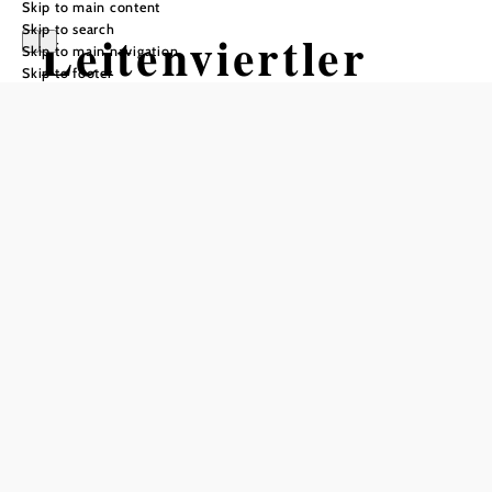
Skip to main content
Skip to search
Leitenviertler
Skip to main navigation
Skip to footer
Alpakahof
Add to favorites
The magic of alpacas
Then we
Fancy an unforgettable experience in nature?
cordially invite you to an alpaca hike on our farm!
Our fluffy companions are patient and gentle animals that
accompany you on a hike through the breathtaking
landscape of the Bucklige Welt.
The hike takes us through the forest and across the