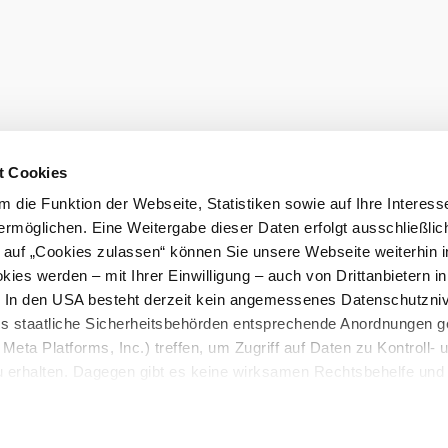
o help you.
t Cookies
 die Funktion der Webseite, Statistiken sowie auf Ihre Interess
ion
Disclaimer
ermöglichen. Eine Weitergabe dieser Daten erfolgt ausschließlic
k auf „Cookies zulassen“ können Sie unsere Webseite weiterhin i
ies werden – mit Ihrer Einwilligung – auch von Drittanbietern i
. In den USA besteht derzeit kein angemessenes Datenschutzniv
mus GmbH
ss staatliche Sicherheitsbehörden entsprechende Anordnungen 
Meta Platforms, Inc.) treffen, um Zugriff auf Daten zu Kontroll- 
rhalten. Dagegen gibt es keine wirksamen Rechtsbehelfe und
n. Zudem werden von den USA keine geeigneten Garantien für 
ewährt. Wir geben nur Ihre IP-Adresse (in gekürzter Form, so
ch ist) sowie technische Informationen wie Browser, Internetanb