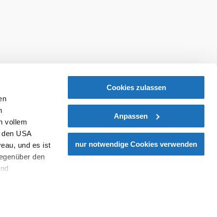
Cookies zulassen
en
h
Anpassen
n vollem
n den USA
nur notwendige Cookies verwenden
eau, und es ist
gegenüber den
und
den Schutz
dass keine
ieter, Endgerät