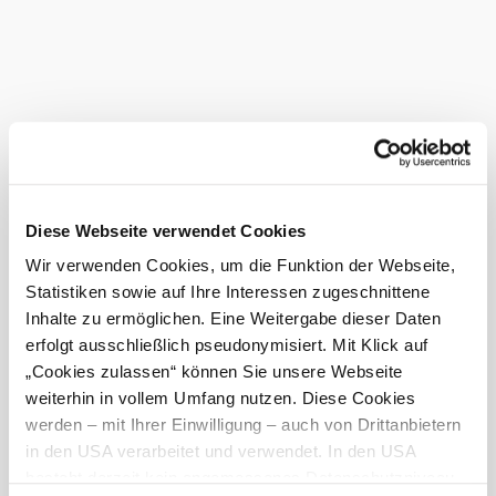
: May to October, daily from 8 am to 6 pm
Opening hours
Advance booking for groups on 02766/8538
voluntary donation for the preservation of the
Admission:
museum
Current weather in Rohr im Gebirge
Today, 06.08.2026
20° to 26°
Diese Webseite verwendet Cookies
Light rain shower
Wind speed
1,6 km/h
Wir verwenden Cookies, um die Funktion der Webseite,
Statistiken sowie auf Ihre Interessen zugeschnittene
Tomorrow, 07.08.2026
18° to 26°
Inhalte zu ermöglichen. Eine Weitergabe dieser Daten
erfolgt ausschließlich pseudonymisiert. Mit Klick auf
Light rain
„Cookies zulassen“ können Sie unsere Webseite
Wind speed
2,5 km/h
weiterhin in vollem Umfang nutzen. Diese Cookies
werden – mit Ihrer Einwilligung – auch von Drittanbietern
Discover the area
in den USA verarbeitet und verwendet. In den USA
besteht derzeit kein angemessenes Datenschutzniveau,
Attractions, hotels, tours &amp; more