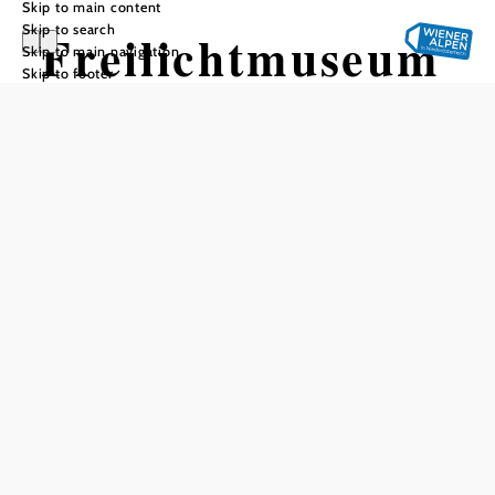
Skip to main content
Skip to search
Freilichtmuseum
Skip to main navigation
Skip to footer
Kalte Kuchl
Add to favorites
The Rieder family's open-air museum "Historical Folklore
Kalte Kuchl" takes guests on an interesting journey into
the past. Numerous restored exhibits illustrate rural life in
the past and bear witness to the former charcoal mining in
the region. The museum, consisting of the 200-year-old
charcoal burner's hut, a woodcutter's hut and a chapel, is
located directly on the Viennese pilgrimage route to
Mariazell. It illustrates the history of the region with many
pictures, depictions and photos from times long past.
Active charcoal piles can also be viewed.