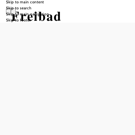
Skip to main content
Skip to search
Freibad
Skip to main navigation
Skip to footer
Gutenstein
Opening hours
Starting in June, daily from 9 a.m. to 7 p.m.
Recommended period
J
F
M
A
M
J
J
A
S
O
N
D