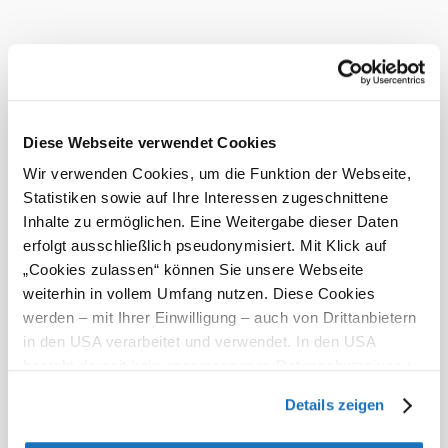
Today, 08.08.2026
15° to 27°
Light rain
Wind speed
1,3 km/h
Tomorrow, 09.08.2026
12° to 30°
Diese Webseite verwendet Cookies
Wir verwenden Cookies, um die Funktion der Webseite,
Cloudy
Wind speed
2,2 km/h
Statistiken sowie auf Ihre Interessen zugeschnittene
Inhalte zu ermöglichen. Eine Weitergabe dieser Daten
erfolgt ausschließlich pseudonymisiert. Mit Klick auf
Discover the area
„Cookies zulassen“ können Sie unsere Webseite
weiterhin in vollem Umfang nutzen. Diese Cookies
Attractions, hotels, tours &amp; more
werden – mit Ihrer Einwilligung – auch von Drittanbietern
Search
10 km
20 km
in den USA verarbeitet und verwendet. In den USA
radius
besteht derzeit kein angemessenes Datenschutzniveau,
null
und es ist nicht ausgeschlossen, dass staatliche
Details zeigen
Sicherheitsbehörden entsprechende Anordnungen
gegenüber den Drittanbietern (Google und Meta