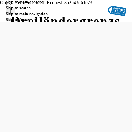
Skip to main content
Oops, an error occurred! Request: 862b43d61c73f
Skip to search
Skip to main navigation
Dreiländergrenzs
Skip to footer
tein
Add to favorites
The Dreiländerstein in Hochneukirchen-Gschaidt forms
the intersection of the three federal states of Lower Austria,
Burgenland and Styria. Don't miss the opportunity to enter
three different federal states in just a few steps.
Every year, an ecumenical church service is held at the
Dreiländerstein on the second Sunday in September at 10
a.m., which is held alternately by the three neighboring