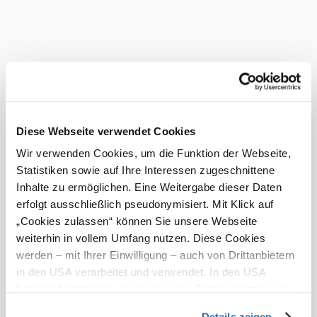
parishes.
Current weather in Hochneukirchen
Today, 10.08.2026
22° to 30°
Cloudy
Wind speed
1,7 km/h
Diese Webseite verwendet Cookies
Wir verwenden Cookies, um die Funktion der Webseite,
Tomorrow, 11.08.2026
22° to 29°
Statistiken sowie auf Ihre Interessen zugeschnittene
Cloudy
Inhalte zu ermöglichen. Eine Weitergabe dieser Daten
Wind speed
2,4 km/h
erfolgt ausschließlich pseudonymisiert. Mit Klick auf
„Cookies zulassen“ können Sie unsere Webseite
Discover the area
weiterhin in vollem Umfang nutzen. Diese Cookies
werden – mit Ihrer Einwilligung – auch von Drittanbietern
Attractions, hotels, tours &amp; more
in den USA verarbeitet und verwendet. In den USA
besteht derzeit kein angemessenes Datenschutzniveau,
Search
10 km
20 km
und es ist nicht ausgeschlossen, dass staatliche
radius
Details zeigen