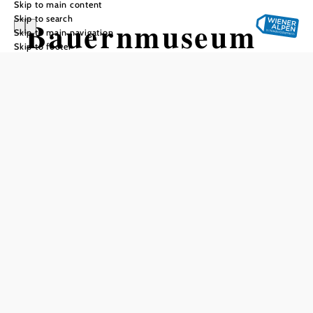
Skip to main content
Skip to search
Bauernmuseum
Skip to main navigation
Skip to footer
Lanzenkirchen
Add to favorites
A good 35 years ago, Klaus Haberler began collecting
everyday objects from rural and artisan life. The
Lanzenkirchen Farmers' Museum began with 600 exhibits,
and today 6,000 exhibits show what life used to be like in
the region with free admission.
Many of the exhibits come directly from farmers from
Lanzenkirchen and other places in Steinfeld and the
Bucklige Welt. In the past, it was mainly agricultural