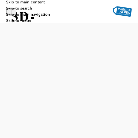
Skip to main content
Skip to search
3D-
Skip to main navigation
Skip to footer
Bogenparcours
Add to favorites
The 3D archery course in Puchberg (Pfennigbach district)
combines movement in the terrain with concentration and a
very unique rhythm. Several courses lead through woods
and clearings - with realistic
, different distances
3D targets
and
changing shooting situations.
Whether you are new or experienced: The course is
designed to emphasize technique, calmness and "reading"
the terrain, not speed.