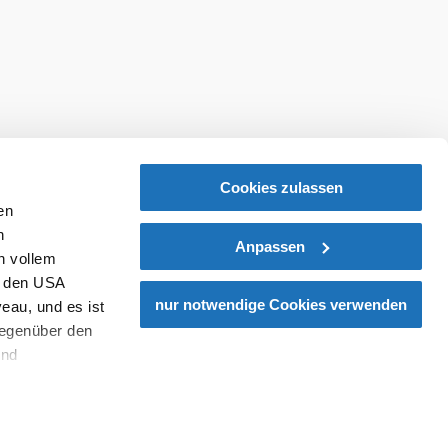
Cookies zulassen
en
h
Anpassen
n vollem
n den USA
nur notwendige Cookies verwenden
eau, und es ist
gegenüber den
und
den Schutz
dass keine