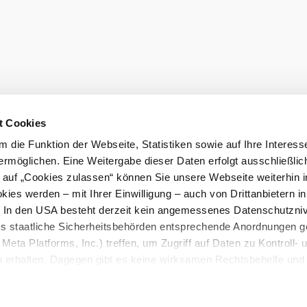
Barrierefreiheit
t Cookies
 die Funktion der Webseite, Statistiken sowie auf Ihre Interess
t
ermöglichen. Eine Weitergabe dieser Daten erfolgt ausschließlic
k auf „Cookies zulassen“ können Sie unsere Webseite weiterhin i
ies werden – mit Ihrer Einwilligung – auch von Drittanbietern i
. In den USA besteht derzeit kein angemessenes Datenschutzniv
ss staatliche Sicherheitsbehörden entsprechende Anordnungen 
Meta Platforms, Inc.) treffen, um Zugriff auf Daten zu Kontroll- 
rhalten. Dagegen gibt es keine wirksamen Rechtsbehelfe und
n. Zudem werden von den USA keine geeigneten Garantien für 
ewährt. Wir geben nur Ihre IP-Adresse (in gekürzter Form, so