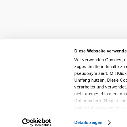
sooogutschmeckt@buwela.at
Mitglied werden
Datenschutz
Haftungsausschluss
Impressum
Diese Webseite verwende
Wir verwenden Cookies, um
Copyright © Verein Sooo gut schmeckt die Bucklige Wel
zugeschnittene Inhalte zu 
pseudonymisiert. Mit Klic
Umfang nutzen. Diese Cook
verarbeitet und verwendet
nicht ausgeschlossen, da
Drittanbietern (Google und 
Überwachungszwecken zu e
Rechtsschutzmöglichkeite
personenbezogener Daten g
Details zeigen