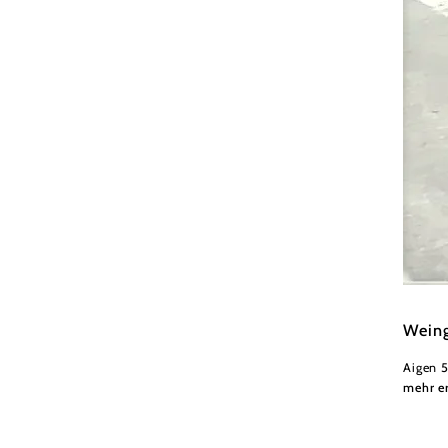
Wiener
Weing
Aigen 5
mehr e