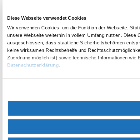
Diese Webseite verwendet Cookies
Wir verwenden Cookies, um die Funktion der Webseite, Statis
unsere Webseite weiterhin in vollem Umfang nutzen. Diese Co
ausgeschlossen, dass staatliche Sicherheitsbehörden entspr
keine wirksamen Rechtsbehelfe und Rechtsschutzmöglichkei
Zuordnung möglich ist) sowie technische Informationen wie B
Datenschutzerklärung
.
Umgebung erkunden
Ausflugsziele, Hotels, Touren und mehr
Suchradius
10 km
20 km