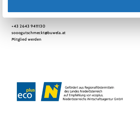
Verein Sooo gut schmeckt Bucklige Welt-Wechselland
Haben Sie Fragen? Wir helfen Ihnen gerne weiter.
+43 2643 9411130
sooogutschmeckt@buwela.at
Mitglied werden
Datenschutz
Haftungsausschluss
Impressum
Barrierefreiheit
Copyright © Verein Sooo gut schmeckt die Bucklige Welt