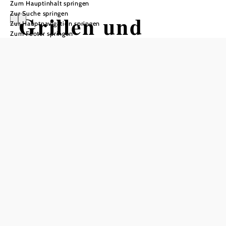
Zum Hauptinhalt springen
Zur Suche springen
Grillen und
Zur Hauptnavigation springen
Zum Footer springen
Chillen
Hotel Post Hönigwirt, 2860 Kirchschlag in der Buckligen Welt