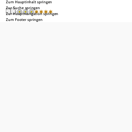
Zum Hauptinhalt springen
Zur Suche springen
Zur Hauptnavigation springen
Zum Footer springen
Naturhotel Gut
Guntrams
Gartenlofts
Anfrage übermitteln
In Merkliste speichern