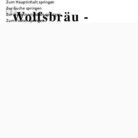
Zum Hauptinhalt springen
Zur Suche springen
Wolfsbräu -
Zur Hauptnavigation springen
Zum Footer springen
Privatbrauerei
Öffnungszeiten
Ab-Hof Öffnungszeiten für Privatabholung:
Montag, Dienstag und Mittwoch von 8 - 13h.
Gerne auch zusätzlich nach Vereinbarung.
In Merkliste speichern