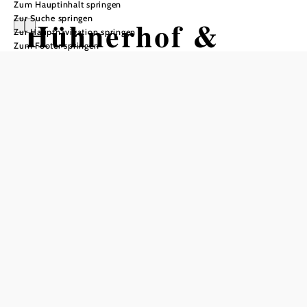
Zum Hauptinhalt springen
Zur Suche springen
Hühnerhof &
Zur Hauptnavigation springen
Zum Footer springen
Nudelwerkstatt
List
Öffnungszeiten
Montag bis Freitag von 7.00 bis 18.00 Uhr
Samstag von 7.00 bis 12.00 Uhr
Ruhezeiten