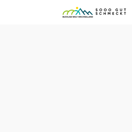
Öffnungszeiten
vom 01.01. bis zum 31.12.
Mittwoch
11:00 - 22:00 Uhr
Donnerstag
08:00 - 22:00 Uhr
Freitag
08:00 - 22:00 Uhr
Samstag
08:00 - 22:00 Uhr
Sonntag
09:00 - 17:00 Uhr
Tisch telefonisch reservieren