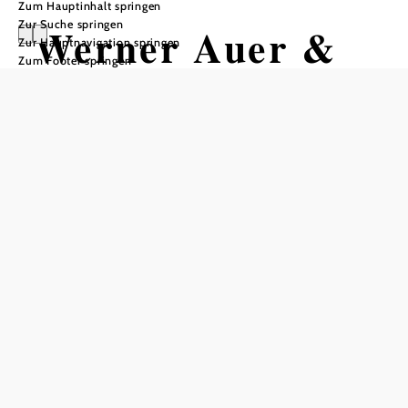
Zum Hauptinhalt springen
Zur Suche springen
Werner Auer &
Zur Hauptnavigation springen
Zum Footer springen
Andy Lee Lang
From Broadway To Las Vegas
Schloss Reichenau, 2651 Reichenau an der Rax