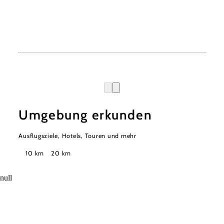
Umgebung erkunden
Ausflugsziele, Hotels, Touren und mehr
Suchradius
10 km
20 km
null