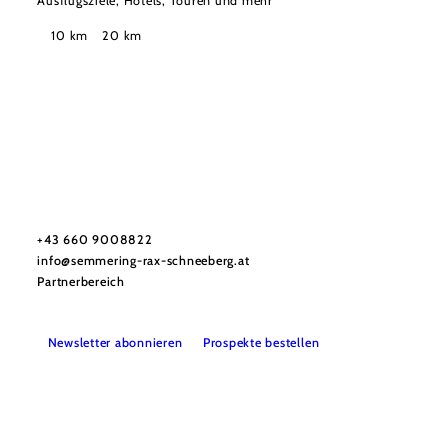
Ausflugsziele, Hotels, Touren und mehr
Suchradius
10 km
20 km
Tourismusverband Semmering-Rax-Schneeberg
Haben Sie Fragen? Wir helfen Ihnen gerne weiter.
+43 660 9008822
info@semmering-rax-schneeberg.at
Partnerbereich
Newsletter abonnieren
Prospekte bestellen
Impressum
Datenschutz
Haftungsausschluss
Barrierefreiheit