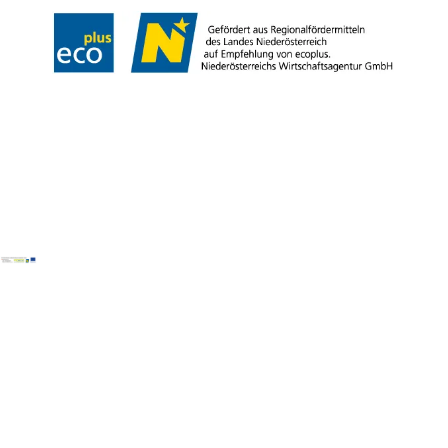
Copyright © Tourismusverband Semmering-Rax-Schneeberg