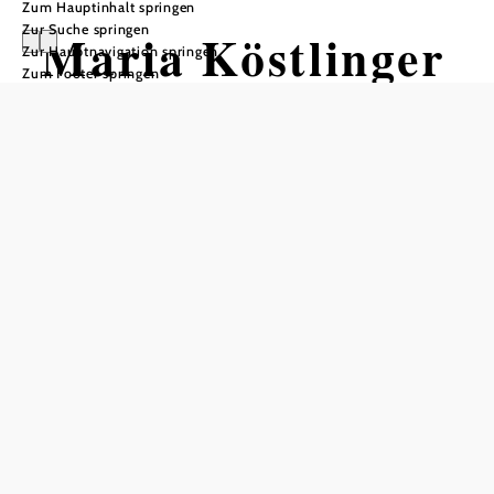
Zum Hauptinhalt springen
Zur Suche springen
Maria Köstlinger
Zur Hauptnavigation springen
Zum Footer springen
& Jürgen
Maurer
Einfach Simpl – Ewig Heutiges aus
der Wiener Kabarettgeschichte
Grandhotel Panhans, 2680 Semmering-Kurort