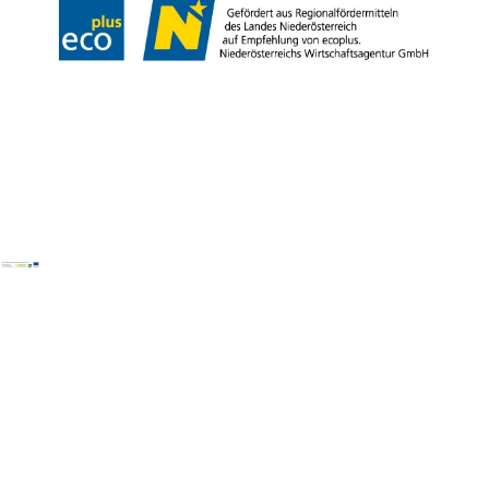
Copyright © Tourismusverband Semmering-Rax-Schneeberg