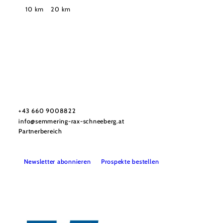
Suchradius
10 km
20 km
Tourismusverband Semmering-Rax-Schneeberg
Haben Sie Fragen? Wir helfen Ihnen gerne weiter.
+43 660 9008822
info@semmering-rax-schneeberg.at
Partnerbereich
Newsletter abonnieren
Prospekte bestellen
Impressum
Datenschutz
Haftungsausschluss
Barrierefreiheit