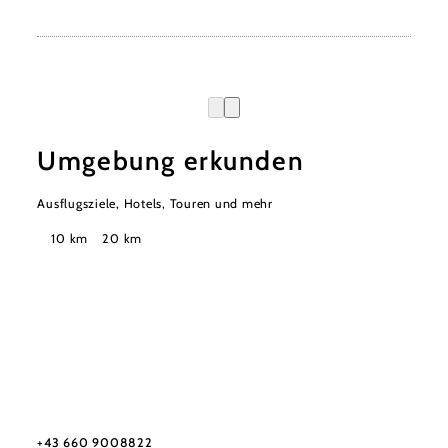
Umgebung erkunden
Ausflugsziele, Hotels, Touren und mehr
Suchradius
10 km
20 km
Tourismusverband Semmering-Rax-Schneeberg
Haben Sie Fragen? Wir helfen Ihnen gerne weiter.
+43 660 9008822