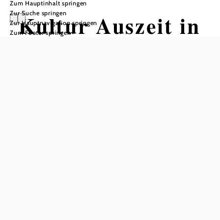
Zum Hauptinhalt springen
Zur Suche springen
Kultur Auszeit in
Zur Hauptnavigation springen
Zum Footer springen
Breitenstein
Ideales Hideaway zwischen den
Festspielen Reichenau und dem
Kultur Sommer Semmering
Dependance Parkhotel in Breitenstein, 2673 Breitenstein