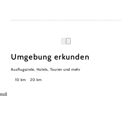
Umgebung erkunden
Ausflugsziele, Hotels, Touren und mehr
Suchradius
10 km
20 km
null