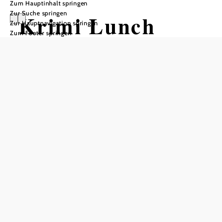
Zum Hauptinhalt springen
Zur Suche springen
Krimi Lunch
Zur Hauptnavigation springen
Zum Footer springen
„Die geheime Grotte von Garda“ –
ein Genuss für alle Sinne
Dependance Parkhotel in Breitenstein, 2673 Breitenstein