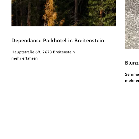
©
Kristina Polleres
Dependance Parkhotel in Breitenstein
Hauptstraße 69, 2673 Breitenstein
Wiener
mehr erfahren
Blunz
Semmer
mehr e