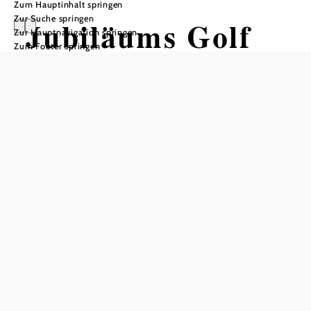
Zum Hauptinhalt springen
Zur Suche springen
Jubiläums Golf
Zur Hauptnavigation springen
Zum Footer springen
Package
Bereit für den Abschlag am ältesten
Golfplatz Österreichs?
Dependance Parkhotel in Breitenstein, 2673 Breitenstein