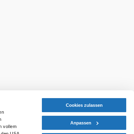
Cookies zulassen
en
h
Anpassen
n vollem
n den USA