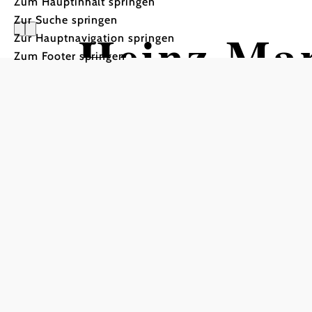
Zum Hauptinhalt springen
Zur Suche springen
Heinz Mar
Zur Hauptnavigation springen
Zum Footer springen
Krumpöc
Anekdoten nach Noten
Kulturpavillon, 2680 Semmering-Kurort