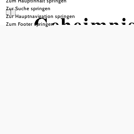
Zum Hauptinhalt springen
Zur Suche springen
Geheimnis
Zur Hauptnavigation springen
Zum Footer springen
Mozart Schloss Stuppach, 2640 Stuppach
In Merkliste speichern
Geheimnisvolle Führungen
Mozarts letztes Schloss
Die eigene Sage, das Wirken berühmter Besitzer und
Requiem verschmelzen - unterstützt durch szenografi
magischen Gesamtkomposition.
Mozart Schloss