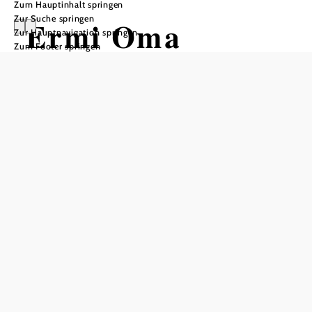
Zum Hauptinhalt springen
Zur Suche springen
Ermi Oma
Zur Hauptnavigation springen
Zum Footer springen
Selbstverstimmt leben
VAZ der Arbeiterkammer NÖ, Neunkirchen, 2620
Neunkirchen