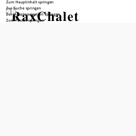
Zum Hauptinhalt springen
Zur Suche springen
RaxChalet
Zur Hauptnavigation springen
Zum Footer springen
Anfrage übermitteln
In Merkliste speichern
Eingebettet in die wunderschöne Landschaft von Prein an
der Rax liegt das RaxChalet, ein Ort zum Durchatmen,
Entspannen und Wohlfühlen. Umgeben von klarer
Bergluft, duftenden Wäldern und blühenden Wiesen ist es
der ideale Platz für alle, die Ruhe, Natur und echte
Erholung suchen.