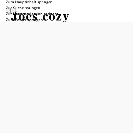
Zum Hauptinhalt springen
Zur Suche springen
Joes cozy
Zur Hauptnavigation springen
Zum Footer springen
Apartments
Anfrage übermitteln
In Merkliste speichern
Wer Erholung abseits des Trubels sucht, findet im Joes
cozy Apartment in Payerbach einen Ort, an dem man
durchatmen kann. Die gemütliche Ferienwohnung mit
Gartenblick liegt nur 15 Kilometer von der Rax und 37
Kilometer vom Schneeberg entfernt. Perfekt für alle, die