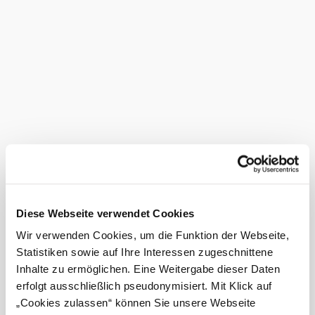
einladende Atmosphäre schafft.
Schon gewusst?
Das Gästehaus ist mit dem
einfach
RUFbus Semmering-Rax
und bequem erreichbar. (Haltepunkt PB16
Mühlhofsiedlung
Serviceangebote
Garage
Abholung vom nächsten
Diese Webseite verwendet Cookies
Bahnhof
Wir verwenden Cookies, um die Funktion der Webseite,
Gästehaus
Statistiken sowie auf Ihre Interessen zugeschnittene
Tauchner
Inhalte zu ermöglichen. Eine Weitergabe dieser Daten
erfolgt ausschließlich pseudonymisiert. Mit Klick auf
anfragen
„Cookies zulassen“ können Sie unsere Webseite