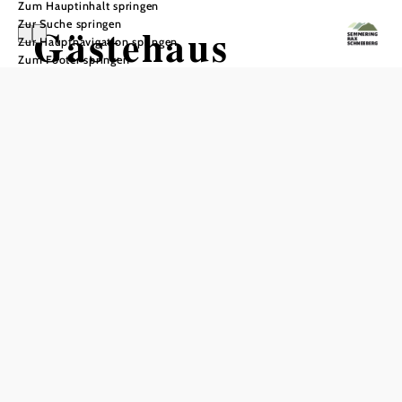
Zum Hauptinhalt springen
Zur Suche springen
Gästehaus
Zur Hauptnavigation springen
Zum Footer springen
Tauchner
In Merkliste speichern
Das charmante Gästehaus Tauchner, eingebettet in die
malerische Landschaft des Mühlhofs, bietet seinen Gästen
seit 1997 ein einzigartiges Urlaubserlebnis. Mit zwei
Terrassen und einer Pergola, die zum Entspannen und
Genießen der umliegenden Natur einladen, ist es der
perfekte Ort für einen erholsamen Aufenthalt. Ein
überdachter Autoabstellplatz sorgt für zusätzlichen
Komfort und Sicherheit. Das Ferienhaus grenzt an einen
liebevoll gepflegten Garten, der eine friedliche und