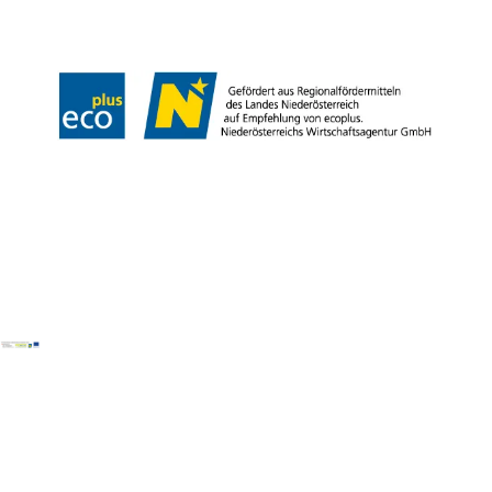
Impressum
Datenschutz
Haftungsausschluss
Barrierefreiheit
Copyright © Tourismusverband Semmering-Rax-Schneeberg