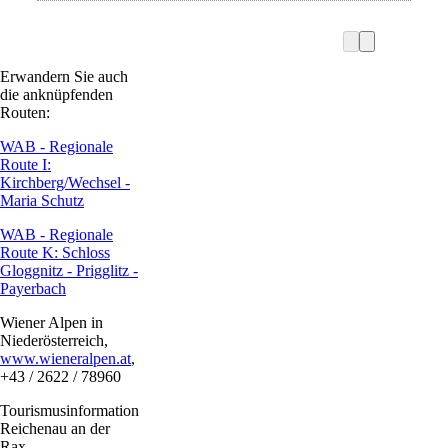
Erwandern Sie auch
die anknüpfenden
Routen:
WAB - Regionale
Route I:
Kirchberg/Wechsel -
Maria Schutz
WAB - Regionale
Route K: Schloss
Gloggnitz - Prigglitz -
Payerbach
Wiener Alpen in
Niederösterreich,
www.wieneralpen.at
,
+43 / 2622 / 78960
Tourismusinformation
Reichenau an der
Rax,