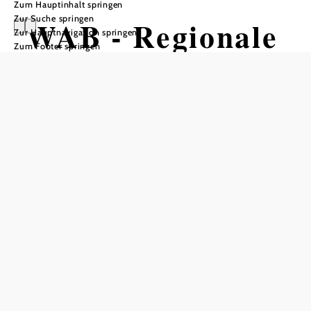
Zum Hauptinhalt springen
Zur Suche springen
WAB - Regionale
Zur Hauptnavigation springen
Zum Footer springen
Route J:
Payerbach -
Waldburgangerh
ütte - Knofeleben
Wandertour ausgehend von Bahnhof
Payerbach
Schwierigkeit: mittel
Distanz: 10,73 km
Dauer: 4:00 h