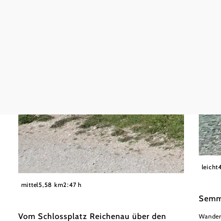
Wiener
leicht
©
©Knofeleben, Viktor Krenthaller
mittel
5,58 km
2:47 h
Semm
Vom Schlossplatz Reichenau über den
Wander