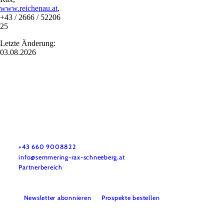
www.reichenau.at
,
+43 / 2666 / 52206
25
Letzte Änderung:
03.08.2026
Tourismusverband Semmering-Rax-Schneeberg
Haben Sie Fragen? Wir helfen Ihnen gerne weiter.
+43 660 9008822
info@semmering-rax-schneeberg.at
Partnerbereich
Newsletter abonnieren
Prospekte bestellen