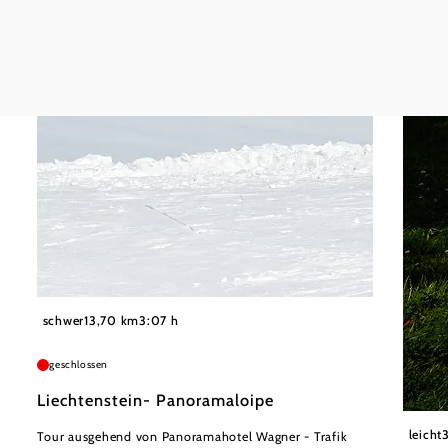
©
Wiener Alpen in Niederösterreich - Semmering Rax
schwer
13,70 km
3:07 h
geschlossen
Liechtenstein- Panoramaloipe
Nieder
leicht
Tour ausgehend von Panoramahotel Wagner - Trafik