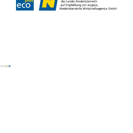
Copyright © Tourismusverband Semmering-Rax-Schneeberg