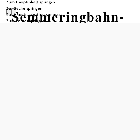
Zum Hauptinhalt springen
Zur Suche springen
Semmeringbahn-
Zur Hauptnavigation springen
Zum Footer springen
Strecke
Radtour ausgehend von Passhöhe
Semmering
Schwierigkeit: mittel
Distanz: 10,08 km
Aufstieg: 257 Hm
Abstieg: 257 Hm
In Merkliste speichern