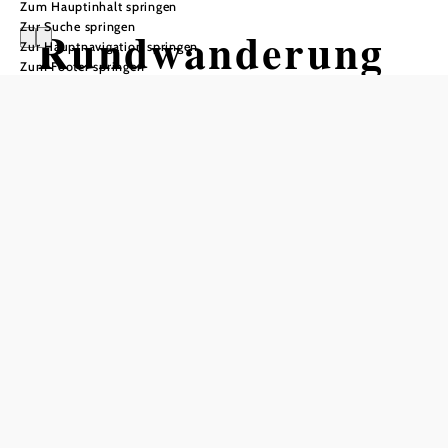
Zum Hauptinhalt springen
Zur Suche springen
Rundwanderung
Zur Hauptnavigation springen
Zum Footer springen
in Payerbach
über
Jubiläumsaussich
t und
Schedkapelle
Wandertour ausgehend von Bahnhof
Payerbach -Reichenau