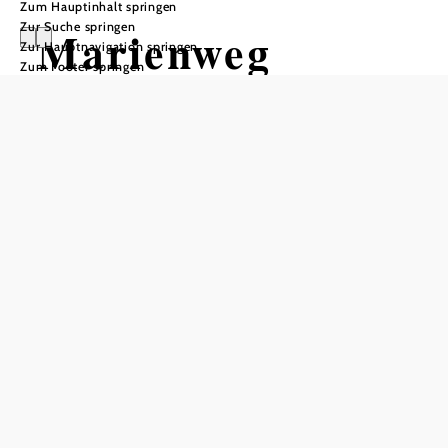
Zum Hauptinhalt springen
Zur Suche springen
Marienweg
Zur Hauptnavigation springen
Zum Footer springen
Etappe
Kirchberg a.
Wechsel -
Payerbach a.d.
Rax
Wandertour ausgehend von
Kirchberg a. Wechsel