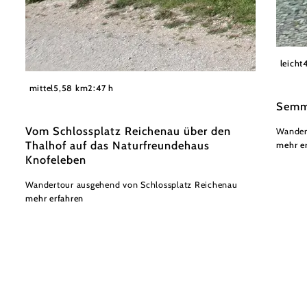
Wiener
leicht
©
©Knofeleben, Viktor Krenthaller
mittel
5,58 km
2:47 h
Semm
Vom Schlossplatz Reichenau über den
Wander
Thalhof auf das Naturfreundehaus
mehr e
Knofeleben
Wandertour ausgehend von Schlossplatz Reichenau
mehr erfahren