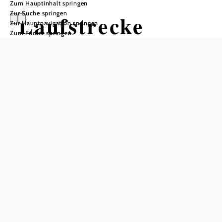
Zum Hauptinhalt springen
Zur Suche springen
Laufstrecke
Zur Hauptnavigation springen
Zum Footer springen
Föhrenwald 6 km
Tour ausgehend von Parkplatz
Laufstrecke Föhrenwald
Distanz: 6,01 km
Dauer: 0:55 h
Aufstieg: 34 Hm
Abstieg: 34 Hm
In Merkliste speichern