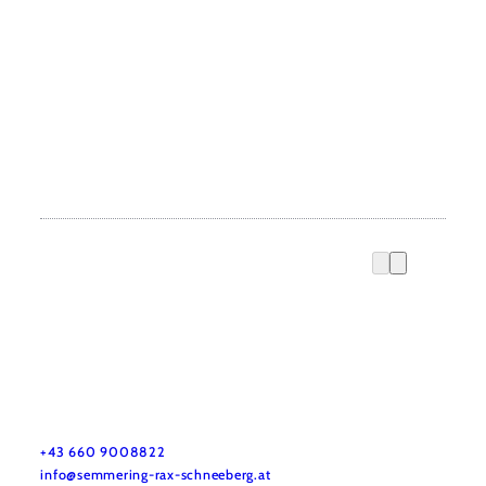
Tourismusverband Semmering-Rax-Schneeberg
Haben Sie Fragen? Wir helfen Ihnen gerne weiter.
+43 660 9008822
info@semmering-rax-schneeberg.at