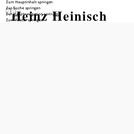
Zum Hauptinhalt springen
Zur Suche springen
Heinz Heinisch
Zur Hauptnavigation springen
Zum Footer springen
Fisch
Öffnungszeiten
Ab-Hof-Verkauf ist nach telefonischer Vereinbarung
möglich
In Merkliste speichern
Heinz Heinisch Fisch ist eine biologisch geführte
Fischzucht in Schwarzau im Gebirge.