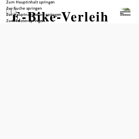
Zum Hauptinhalt springen
Zur Suche springen
E-Bike-Verleih
Zur Hauptnavigation springen
Zum Footer springen
Scharfegger
In Merkliste speichern
Reichenau ist ein perfekter Ausgangspunkt für E-Bike und
Mountainbiketouren. Moderne
Trekking- und Mountainbikes
mit E-Antrieb können direkt beim
bei der
Park’n’Camp
Raxseilbahn ausgeliehen werden.Alternativ besteht auch in
Prein an der Rax die Möglichkeit Räder beim
auszuleihen.
Raxalpenhof