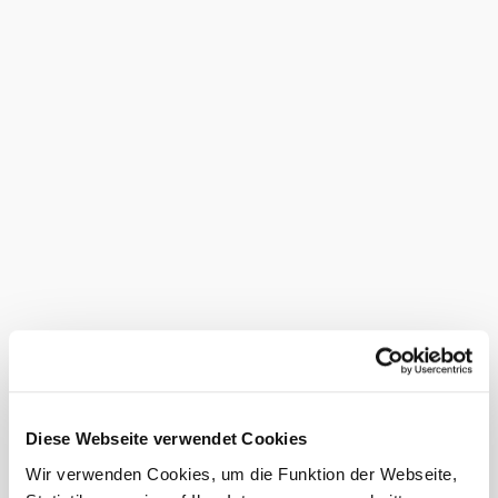
Urlaubspackage
Beim Urlaubspackage "
Radltage an der Rax
" im
Raxalpenhof sind Leih-E-Bikes im Packagepreis
inkludiert.
Mobilitätscard+
10 % auf Leih-Bikes & Leih-E-Bikes
Touren-Tipps:
Thalhof-Strecke
Raxblick-Strecke
Schon gewusst?
Beide Verleihstellen sind mit dem
RUFbus Semmering-
einfach und bequem erreichbar. (Haltepunkt
Rax
RE10
Diese Webseite verwendet Cookies
oder
)
Raxalpenhof Prein
RE26 Rax-Seilbahn
Wir verwenden Cookies, um die Funktion der Webseite,
Das aktuelle Wetter in Reichenau an